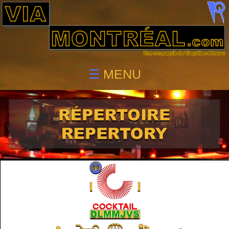
☰
MENU